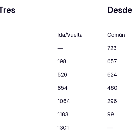
Tres
Desde
Ida/Vuelta
Común
—
723
198
657
526
624
854
460
1064
296
1183
99
1301
—