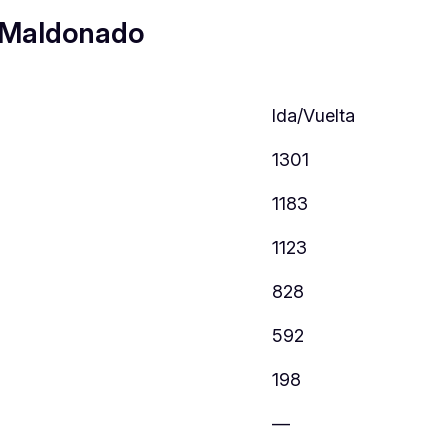
 Maldonado
Ida/Vuelta
1301
1183
1123
828
592
198
—