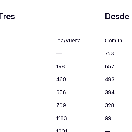
Tres
Desde
Ida/Vuelta
Común
—
723
198
657
460
493
656
394
709
328
1183
99
1301
—