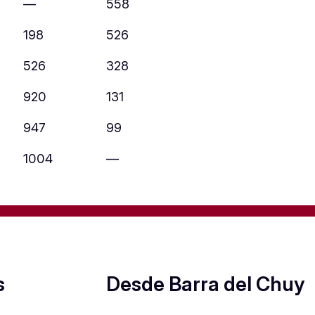
—
558
198
526
526
328
920
131
947
99
1004
—
s
Desde Barra del Chuy