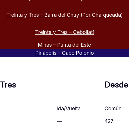
Treinta y Tres – Barra del Chuy (Por Charqueada)
Treinta y Tres – Cebollatí
Minas – Punta del Este
Piriápolis – Cabo Polonio
 Tres
Desde
Ida/Vuelta
Común
—
427