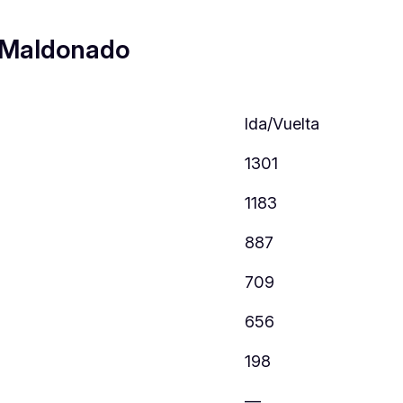
 Maldonado
Ida/Vuelta
1301
1183
887
709
656
198
—